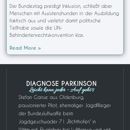
Der Bundestag predigt Inklusion, schließt aber
Menschen mit Assistenzhunden in der Ausbildung
faktisch aus und verletzt damit politische
Teilhabe sowie die UN-
Behindertenrechtskonvention klar.
Read More »
DIAGNOSE PARKINSON
Leicht kann jeder - Auf geht´s
Stefan Ganse aus Oldenburg,
passionierter Pilot, ehemaliger Jagdfllieger
der Bundesluftwaffe beim
Jagdgeschwader 71 „Richthofen“ in
Wittmund, Fluglehrer bei Lufthansa und seit