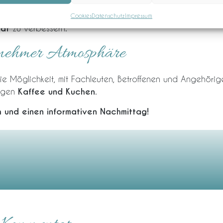
r
PingPongParkinson Stützpunkt Bloherfelde
vor. Beide S
hen mit Parkinson und zeigt, wie Tischtennis dabei helfen
Cookies
Datenschutz
Impressum
tät
zu verbessern.
enehmer Atmosphäre
e Möglichkeit, mit Fachleuten, Betroffenen und Angehöri
orgen
Kaffee und Kuchen
.
h und einen informativen Nachmittag!