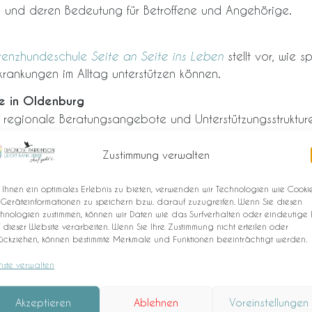
g und deren Bedeutung für Betroffene und Angehörige.
stenzhundeschule
stellt vor, wie 
Seite an Seite ins Leben
rankungen im Alltag unterstützen können.
e in Oldenburg
r regionale Beratungsangebote und Unterstützungsstrukture
nburg.
Zustimmung verwalten
 für Körper und Geist
as Konzept
Neuro-Tischtennis
vor. Tischtennis kann geziel
Ihnen ein optimales Erlebnis zu bieten, verwenden wir Technologien wie Cookie
 für viele Menschen mit Parkinson ein wichtiger Bestandte
Geräteinformationen zu speichern bzw. darauf zuzugreifen. Wenn Sie diesen
hnologien zustimmen, können wir Daten wie das Surfverhalten oder eindeutige 
usprobieren
 dieser Website verarbeiten. Wenn Sie Ihre Zustimmung nicht erteilen oder
ückziehen, können bestimmte Merkmale und Funktionen beeinträchtigt werden.
nste verwalten
eht die Möglichkeit,
Tischtennis selbst auszuprobieren
.
e Übungen und Spielformen kennenlernen.
Akzeptieren
Ablehnen
Voreinstellungen