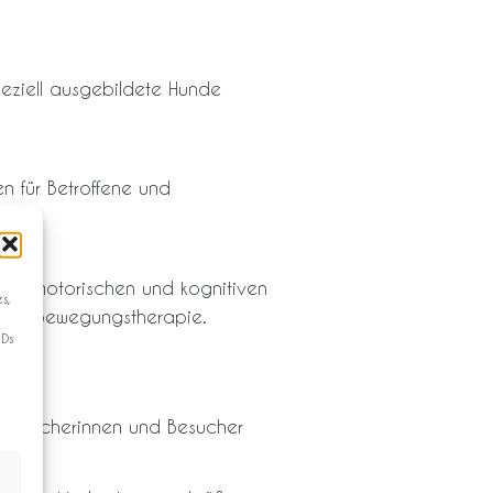
speziell ausgebildete Hunde
n für Betroffene und
t zur motorischen und kognitiven
s,
il der Bewegungstherapie.
IDs
 Besucherinnen und Besucher