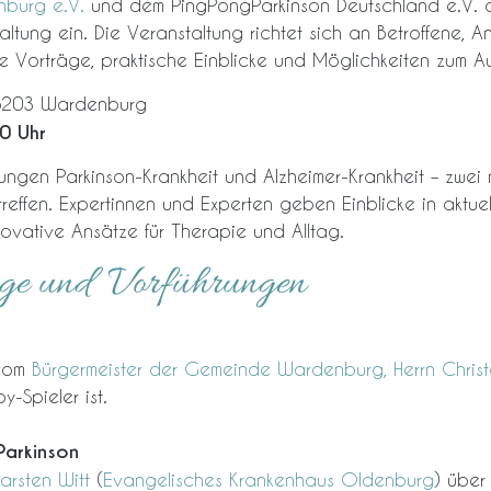
nburg e.V.
und dem PingPongParkinson Deutschland e.V. a
altung ein. Die Veranstaltung richtet sich an Betroffene, A
 Vorträge, praktische Einblicke und Möglichkeiten zum A
26203 Wardenburg
0 Uhr
kungen Parkinson-Krankheit und Alzheimer-Krankheit – zwei
effen. Expertinnen und Experten geben Einblicke in aktuell
vative Ansätze für Therapie und Alltag.
ge und Vorführungen
 vom
Bürgermeister der Gemeinde Wardenburg, Herrn Christ
y-Spieler ist.
Parkinson
arsten Witt
(
Evangelisches Krankenhaus Oldenburg
) über