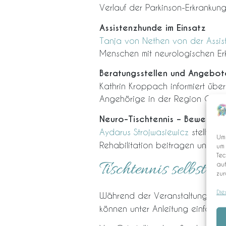
Verlauf der Parkinson-Erkrankun
Assistenzhunde im Einsatz
Tanja von Nethen von der Assi
Menschen mit neurologischen Erk
Beratungsstellen und Angebot
Kathrin Kroppach informiert übe
Angehörige in der Region Olde
Neuro-Tischtennis – Bewegung
Aydarus Strojwasiewicz
stellt d
Um 
Rehabilitation beitragen und ist
um 
Tec
Tischtennis selbst a
auf
zur
Die
Während der Veranstaltung best
können unter Anleitung einfach