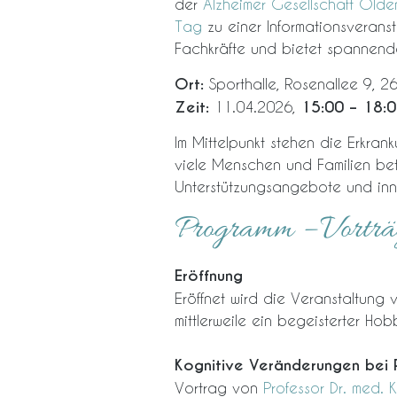
der
Alzheimer Gesellschaft Olde
Tag
zu einer Informationsveranst
Fachkräfte und bietet spannende
Ort:
Sporthalle, Rosenallee 9, 
Zeit:
11.04.2026,
15:00 – 18:0
Im Mittelpunkt stehen die Erkran
viele Menschen und Familien betr
Unterstützungsangebote und inno
Programm – Vorträ
Eröffnung
Eröffnet wird die Veranstaltung
mittlerweile ein begeisterter Hobb
Kognitive Veränderungen bei 
Vortrag von
Professor Dr. med. K