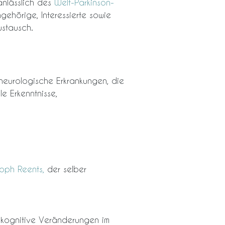
nlässlich des
Welt-Parkinson-
ngehörige, Interessierte sowie
ustausch.
 neurologische Erkrankungen, die
e Erkenntnisse,
oph Reents,
der selber
 kognitive Veränderungen im