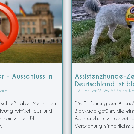
r – Ausschluss in
Assistenzhunde-Zer
Deutschland ist bl
are
12. Januar 2026
Keine K
, schließt aber Menschen
Die Einführung der AHund
ildung faktisch aus und
Blockade geführt, die ein
be sowie die UN-
Assistenzhunden derzeit 
.
Verordnung einheitliche S