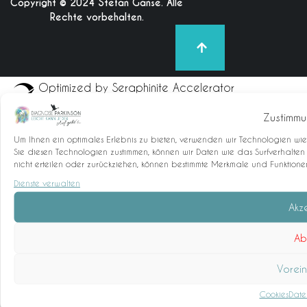
Copyright © 2024 Stefan Ganse. Alle
Rechte vorbehalten.
Optimized by Seraphinite Accelerator
Turns on site high speed to be attractive for people and search engines.
Zustimmu
Um Ihnen ein optimales Erlebnis zu bieten, verwenden wir Technologien wi
Sie diesen Technologien zustimmen, können wir Daten wie das Surfverhalten
nicht erteilen oder zurückziehen, können bestimmte Merkmale und Funktione
Dienste verwalten
Akz
Ab
Vorein
Cookies
Date