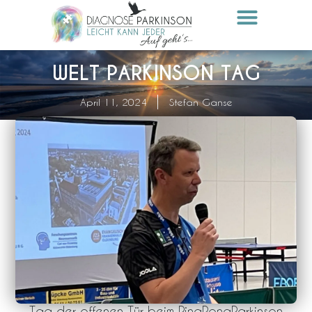
WELT PARKINSON TAG
April 11, 2024
Stefan Ganse
Tag der offenen Tür beim PingPongParkinson