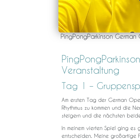
PingPongParkinson German O
PingPongParkinso
Veranstaltung
Tag 1 – Gruppenspi
Am ersten Tag der German Open 
Rhythmus zu kommen und die Nerv
steigern und die nächsten beid
In meinem vierten Spiel ging es
entscheiden. Meine großartige Fa