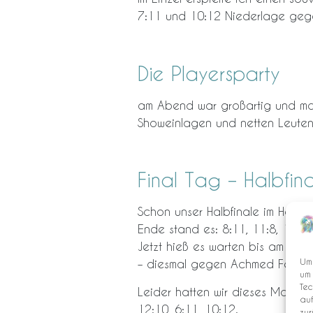
7:11 und 10:12 Niederlage geg
Die Playersparty
am Abend war großartig und mach
Showeinlagen und netten Leuten
Final Tag – Halbfin
Schon unser Halbfinale im Herre
Ende stand es: 8:11, 11:8, 11:8
Jetzt hieß es warten bis am Nac
Um 
– diesmal gegen Achmed Fehler 
um 
Tec
Leider hatten wir dieses Mal nic
auf
12:10, 6:11, 10:12.
zur