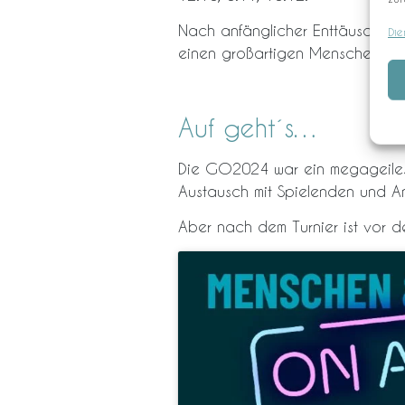
Nach anfänglicher Enttäuschung 
Die
einen großartigen Menschen und
Auf geht´s…
Die GO2024 war ein megageiles T
Austausch mit Spielenden und A
Aber nach dem Turnier ist vor de