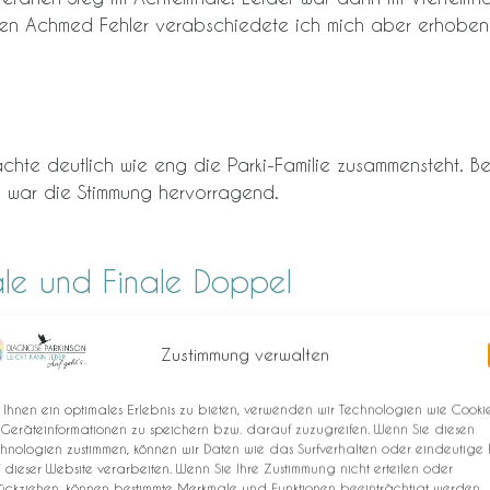
en Achmed Fehler verabschiedete ich mich aber erhobene
te deutlich wie eng die Parki-Familie zusammensteht. Bei
 war die Stimmung hervorragend.
ale und Finale Doppel
n Doppel Klasse 3 TR gegen Detlev Boll und Gerald Weegh 
Zustimmung verwalten
, 8:11 und 11:8 für Alfred und mich…und der Einzug in Fin
hmittag die Finals ausgetragen wurden. Für Alfred und mic
Ihnen ein optimales Erlebnis zu bieten, verwenden wir Technologien wie Cookie
und Robert King.
Geräteinformationen zu speichern bzw. darauf zuzugreifen. Wenn Sie diesen
hnologien zustimmen, können wir Daten wie das Surfverhalten oder eindeutige 
ht das nötige Quäntchen Glück auf unserer Seite und verlo
 dieser Website verarbeiten. Wenn Sie Ihre Zustimmung nicht erteilen oder
ückziehen, können bestimmte Merkmale und Funktionen beeinträchtigt werden.