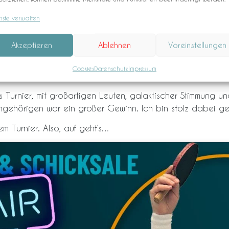
machte sich aber schnell der Stolz über das Erreichte brei
nste verwalten
 hervorragenden Tischtennisspieler kennengelernt zu ha
Akzeptieren
Ablehnen
Voreinstellungen
Cookies
Datenschutz
Impressum
urnier, mit großartigen Leuten, galaktischer Stimmung und
ngehörigen war ein großer Gewinn. Ich bin stolz dabei ge
m Turnier. Also, auf geht’s…