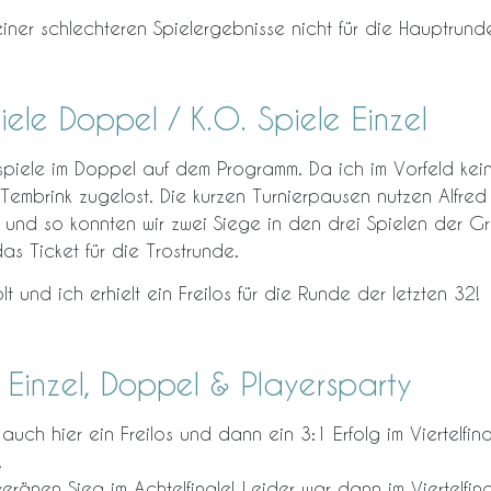
iner schlechteren Spielergebnisse nicht für die Hauptrund
le Doppel / K.O. Spiele Einzel
iele im Doppel auf dem Programm. Da ich im Vorfeld kei
d Tembrink zugelost. Die kurzen Turnierpausen nutzen Alfred
 und so konnten wir zwei Siege in den drei Spielen der 
s Ticket für die Trostrunde.
lt und ich erhielt ein Freilos für die Runde der letzten 32!
 Einzel, Doppel & Playersparty
st auch hier ein Freilos und dann ein 3:1 Erfolg im Viertelfi
.
veränen Sieg im Achtelfinale! Leider war dann im Viertelfina