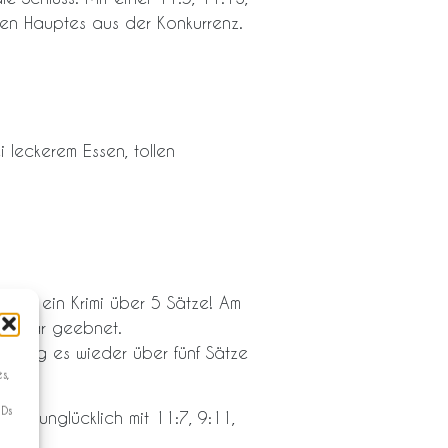
n Hauptes aus der Konkurrenz.
 leckerem Essen, tollen
war ein Krimi über 5 Sätze! Am
ale war geebnet.
h ging es wieder über fünf Sätze
s,
IDs
ren unglücklich mit 11:7, 9:11,